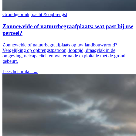
Grondgebruik, pacht & opbrengst
Zonneweide of natuurbegraafplaats: wat past bij uw
perceel?
Zonneweide of natuurbegraafplaats op uw landbouwgrond?
Vergelijking op opbrengstpatroon, looptijd, draagvlak in de
omgeving, netcapaciteit en wat er na de exploitatie met de grond
gebeurt.
Lees het artikel →